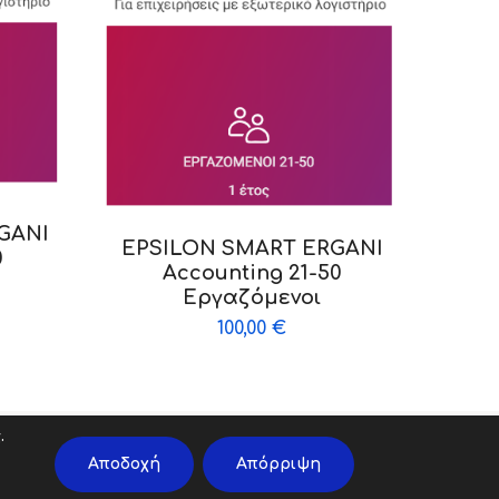
GANI
EPSILON SMART ERGANI
0
Accounting 21-50
Εργαζόμενοι
100,00
€
.
ής Ποιότητας
|
Πολιτική Ασφάλειας Πληροφοριών
Αποδοχή
Απόρριψη