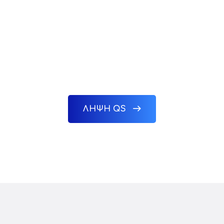
TeamViewer QuickSupport
ΛΗΨΗ QS