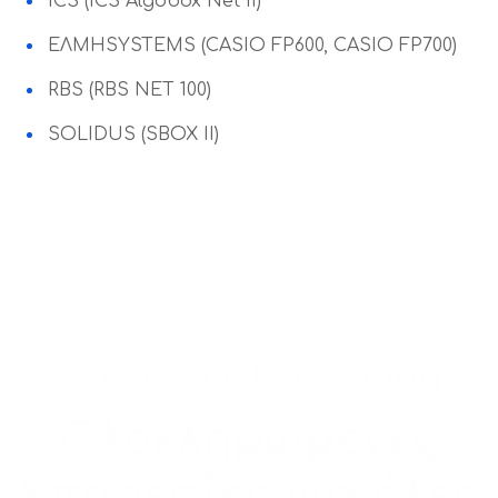
ICS (ICS Algobox Net II)
ΕΛΜΗSYSTEMS (CASIO FP600, CASIO FP700)
RBS (RBS NET 100)
SOLIDUS (SBOX II)
Outsource Everything
Ολοκληρωμένες
Υπηρεσίες για όλες