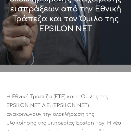
εισπράξεων από την Εθνική
Τράπεζα και τον Όμιλο της
EPSILON NET
Η Εθνική Τράπεζα (ΕΤΕ) και ο Όμιλος της
EPSILON NET Α.Ε. (ΕPSILON NET)
ανακοινώνουν την ολοκλήρωση της
υλοποίησης της υπηρεσίας Epsilon Pay. Η νέα