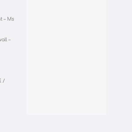
t – Ms
all –
 /