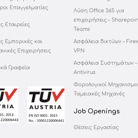
ροι Επαγγελματίες
Λύση Office 365 για
επιχειρήσεις – Sharepoin
ς Εταιρείες
Teams
ς Εμπορικές και
Ασφάλεια δικτύων – Firew
ανικές Επιχειρήσεις
VPN
Ασφάλεια Συστημάτων –
ικά Γραφεία
Antivirus
Φορολογικοί Μηχανισμοί
Ταμειακές Μηχανές
Job Openings
Θέσεις Εργασίας