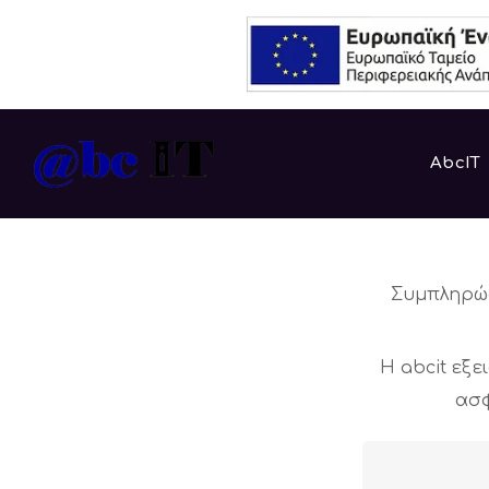
AbcIT
Συμπληρώσ
H abcit εξ
ασφ