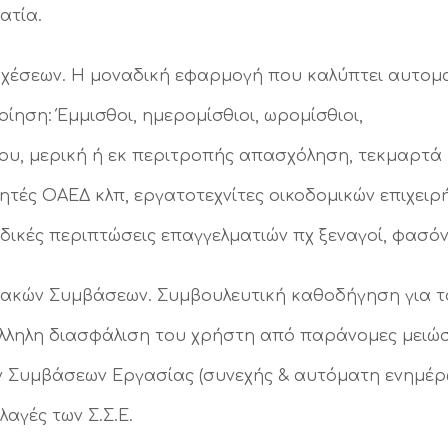
ατία.
χέσεων. Η μοναδική εφαρμογή που καλύπτει αυτομ
ηση: Έμμισθοι, ημερομίσθιοι, ωρομίσθιοι,
υ, μερική ή εκ περιτροπής απασχόληση, τεκμαρτά η
τές ΟΑΕΔ κλπ, εργατοτεχνίτες οικοδομικών επιχειρ
ιδικές περιπτώσεις επαγγελματιών πχ ξεναγοί, φασόν, 
ρησιακών Συμβάσεων. Συμβουλευτική καθοδήγηση για 
άλληλη διασφάλιση του χρήστη από παράνομες μειώσ
ν Συμβάσεων Εργασίας (συνεχής & αυτόματη ενημέρ
αγές των Σ.Σ.Ε.