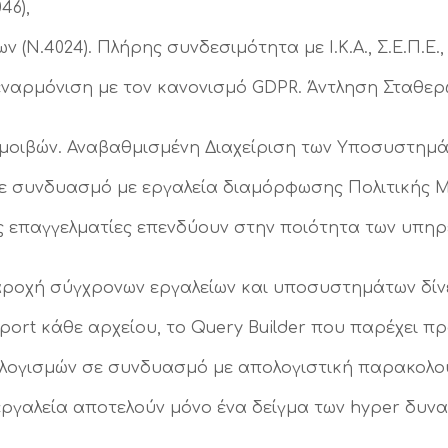
46),
.4024). Πλήρης συνδεσιμότητα με Ι.Κ.Α., Σ.Ε.Π.Ε., Ο
ναρμόνιση με τον κανονισμό GDPR. Άντληση Σταθερώ
μοιβών. Αναβαθμισμένη Διαχείριση των Υποσυστημά
 συνδυασμό με εργαλεία διαμόρφωσης Πολιτικής 
 επαγγελματίες επενδύουν στην ποιότητα των υπηρ
ροχή σύγχρονων εργαλείων και υποσυστημάτων δίνε
port κάθε αρχείου, το Query Builder που παρέχει 
ογισμών σε συνδυασμό με απολογιστική παρακολού
εργαλεία αποτελούν μόνο ένα δείγμα των hyper δυν