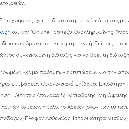
εταιρειών.
 F11 o χρήστης έχει τη δυνατότητα ανά πάσα στιγμή 
a.gr
και την “Οn line Τράπεζα Ολοκληρωμένης Φορο
 πεδίου που βρίσκεται εκείνη τη στιγμή. Επίσης, μέσ
γώντας συγκεκριμένη διάταξη, για να βρει τη διάταξη
κληρωμένη γκάμα πρότυπων εκτυπώσεων για την απο
 Ληξιάριο Συμβάσεων Οικογενειακό Επίδομα, Επιδότησ
ση – Αιτήσεις Απογραφής, Μεταβολής, Μη Οφειλής,
οιπών ταμείων, Υπόλοιπο Αδειών (όλων των τύπων),
ποδοχών, Πλαφόν Ασθενείας, Ιστορικότητα Μισθών, 