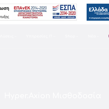
Λύσεις
Υπηρεσίες IT
Shop
Νέα
Hyper.Axion Μισθοδοσία