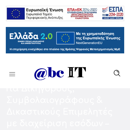
Για Δικηγόρους,
Συμβολαιογράφους &
Δικαστικούς Επιμελητές
με διαχείριση εσόδων –