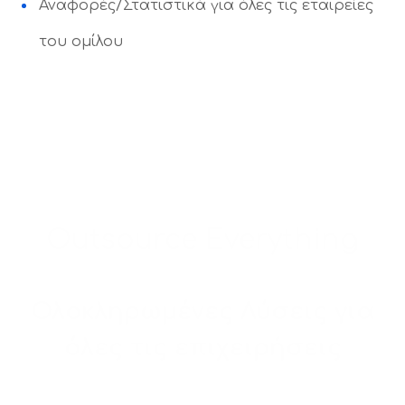
Αναφορές/Στατιστικά για όλες τις εταιρείες
του ομίλου
Outsource Everything
Ολοκληρωμένες Λύσεις για
όλες τις επιχειρήσεις