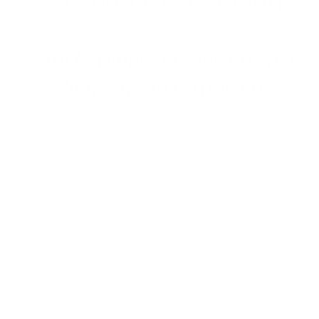
Outsource Everything
Ολοκληρωμένες Λύσεις για
όλες τις επιχειρήσεις
Επικοινωνήστε μαζί μας