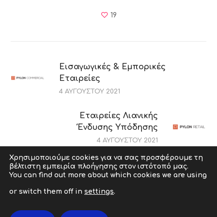
19
Εισαγωγικές & Εμπορικές
Εταιρείες
4 ΑΥΓΟΎΣΤΟΥ 2021
Εταιρείες Λιανικής
Ένδυσης Υπόδησης
4 ΑΥΓΟΎΣΤΟΥ 2021
Χρησιμοποιούμε cookies για να σας προσφέρουμε τη
βέλτιστη εμπειρία πλοήγησης στον ιστότοπό μας.
Copyright © 2009-2026 abcit.gr. All Rights Reserved. |
You can find out more about which cookies we are using
Powered by abcit Developed by
ZonePage
or switch them off in
settings
.
Όροι Χρήσης
|
Πολιτικής Ποιότητας
|
Πολιτική