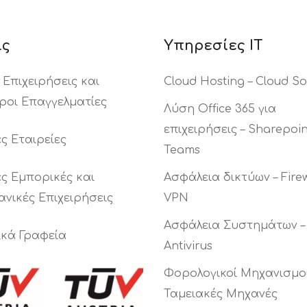
ις
Υπηρεσίες ΙΤ
 Επιχειρήσεις και
Cloud Hosting – Cloud So
ροι Επαγγελματίες
Λύση Office 365 για
επιχειρήσεις – Sharepoin
ς Εταιρείες
Teams
ς Εμπορικές και
Ασφάλεια δικτύων – Firew
ανικές Επιχειρήσεις
VPN
Ασφάλεια Συστημάτων –
ικά Γραφεία
Antivirus
Φορολογικοί Μηχανισμοί
Ταμειακές Μηχανές