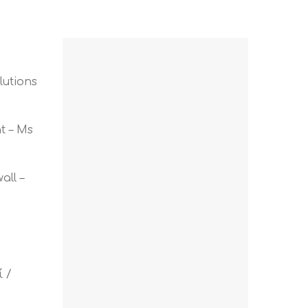
lutions
t – Ms
all –
 /