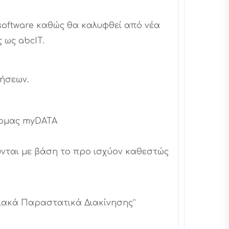
software καθώς θα καλυφθεί από νέα
ς ως abcIT.
ρήσεων.
φόρμας myDATA
νται με βάση το προ ισχύον καθεστώς
φιακά Παραστατικά Διακίνησης”