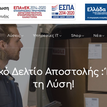
Λύσεις
Υπηρεσίες IT
Shop
Νέα
ό Δελτίο Αποστολής :
τη Λύση!