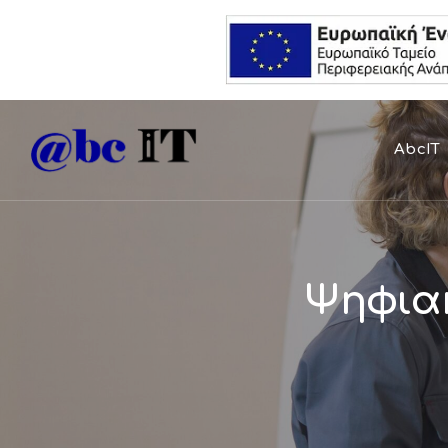
AbcIT
Ψηφιακ