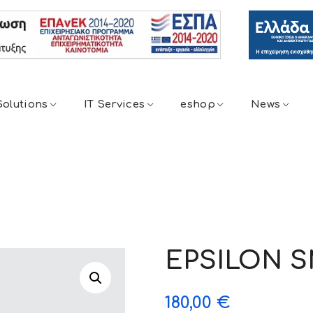
Solutions
ΙΤ Services
eshop
News
EPSILON 
180,00
€