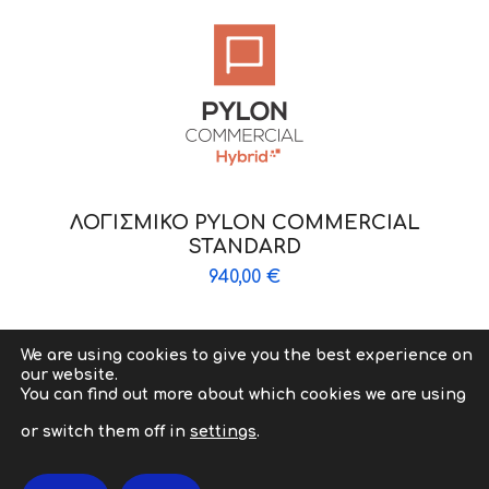
ΛΟΓΙΣΜΙΚΟ PYLON COMMERCIAL
STANDARD
940,00
€
We are using cookies to give you the best experience on
our website.
Copyright © 2009-2026 abcit.gr. All Rights Reserved. |
You can find out more about which cookies we are using
Powered by abcit Developed by
ZonePage
or switch them off in
settings
.
Όροι Χρήσης
|
Πολιτικής Ποιότητας
|
Πολιτική